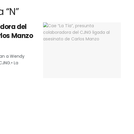
 “N”
dora del
rlos Manzo
pan a Wendy
 CJNG.• La