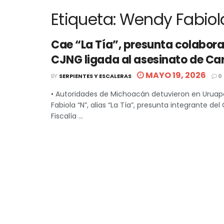
Etiqueta:
Wendy Fabiola
Cae “La Tía”, presunta colabora
CJNG ligada al asesinato de Ca
MAYO 19, 2026
BY
SERPIENTES Y ESCALERAS
0
• Autoridades de Michoacán detuvieron en Urua
Fabiola “N”, alias “La Tía”, presunta integrante del
Fiscalía ...