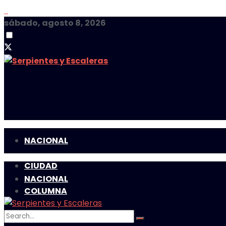
sábado, agosto 8, 2026
NACIONAL
CIUDAD
NACIONAL
COLUMNA
CIUDAD
MULTIMEDIA