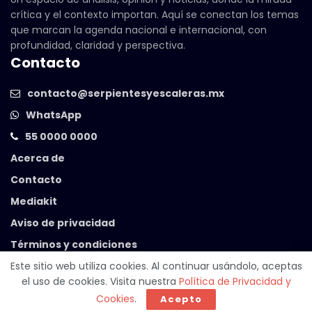
crítica y el contexto importan. Aquí se conectan los temas
que marcan la agenda nacional e internacional, con
profundidad, claridad y perspectiva.
Contacto
contacto@serpientesyescaleras.mx
WhatsApp
55 0000 0000
Acerca de
Contacto
Mediakit
Aviso de privacidad
Términos y condiciones
Este sitio web utiliza cookies. Al continuar usándolo, aceptas
el uso de cookies. Visita nuestra
Política de Privacidad y
© 2025 Serpientes y Escaleras. Powered by
99 Degrees
.
Cookies
.
Acepto