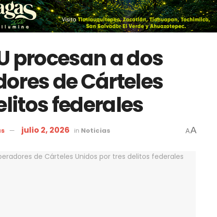
U procesan a dos
ores de Cárteles
elitos federales
julio 2, 2026
A
as
in
Noticias
A