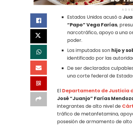
ADV
Estados Unidos acusó a
Jua
“Papo” Vega Farías
, pres
narcotráfico, apoyo a una o
poder.
Los imputados son
hijo y s
identificado por las autorid
De ser declarados culpable
una corte federal de Estado
El
Departamento de Justicia 
José “Juanjo” Farías Mendoz
integrantes de alto nivel de
Cárt
tráfico de metanfetamina, apoyo
posesión de armamento de alto