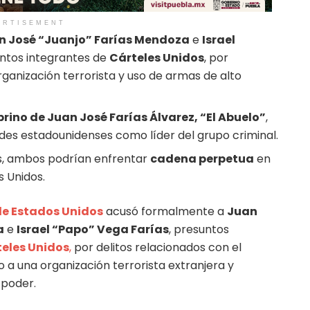
ERTISEMENT
n José “Juanjo” Farías Mendoza
e
Israel
untos integrantes de
Cárteles Unidos
, por
rganización terrorista y uso de armas de alto
obrino de Juan José Farías Álvarez, “El Abuelo”
,
ades estadounidenses como líder del grupo criminal.
s, ambos podrían enfrentar
cadena perpetua
en
s Unidos.
de Estados Unidos
acusó formalmente a
Juan
a
e
Israel “Papo” Vega Farías
, presuntos
eles Unidos
,
por delitos relacionados con el
 a una organización terrorista extranjera y
 poder.