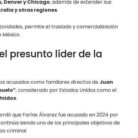
s, Denver y Chicago
, además de extender sus
ralia y otras regiones
.
utoridades, permite el traslado y comercialización
e México.
el presunto líder de la
s dos acusados como familiares directos de
Juan
buelo”
, considerado por Estados Unidos como el
Unidos
.
ordó que Farías Álvarez fue acusado en 2024 por
ntinúa siendo uno de los principales objetivos de
po criminal.