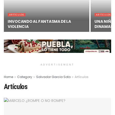
ARTÍCULOS
ARTÍCULOS
INVOCANDO AL FANTASMA DE LA
UNA NIÑA 
VIOLENCIA
DINAMAR
ADVERTISEMENT
Home
Category
Salvador Garcia Soto
Artículos
Artículos