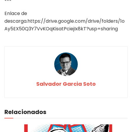
***
Enlace de
descarga.https://drive.google.com/drive/folders/1o
Ay5EX50Q3Y7VvKOqKisatPciejIx8kT?usp=sharing
Salvador Garcia Soto
Relacionados