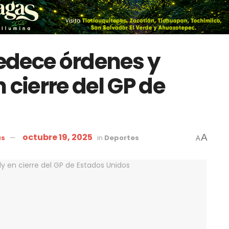
edece órdenes y
 cierre del GP de
octubre 19, 2025
A
as
in
Deportes
A