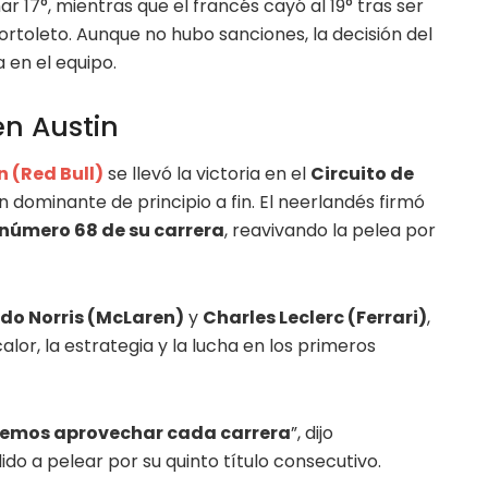
r 17°, mientras que el francés cayó al 19° tras ser
rtoleto. Aunque no hubo sanciones, la decisión del
 en el equipo.
en Austin
 (Red Bull)
se llevó la victoria en el
Circuito de
n dominante de principio a fin. El neerlandés firmó
a número 68 de su carrera
, reavivando la pelea por
do Norris (McLaren)
y
Charles Leclerc (Ferrari)
,
lor, la estrategia y la lucha en los primeros
bemos aprovechar cada carrera
”, dijo
ido a pelear por su quinto título consecutivo.