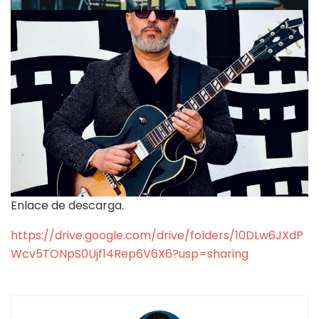
Enlace de descarga.
https://drive.google.com/drive/folders/10DLw6JXdP
Wcv5TONpS0Ujf14Rep6V6X6?usp=sharing