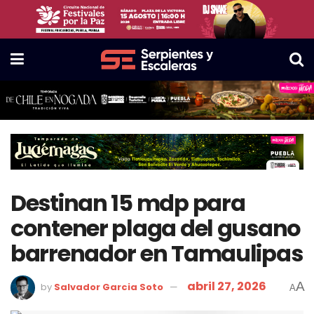
Destinan 15 mdp para
contener plaga del gusano
barrenador en Tamaulipas
abril 27, 2026
A
by
Salvador Garcia Soto
A