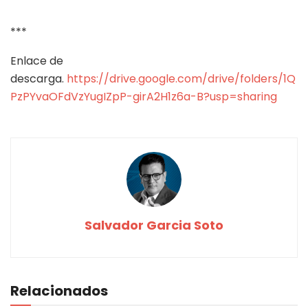
***
Enlace de
descarga.
https://drive.google.com/drive/folders/1Q
PzPYvaOFdVzYugIZpP-girA2H1z6a-B?usp=sharing
Salvador Garcia Soto
Relacionados