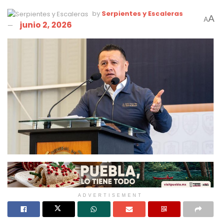
by
Serpientes y Escaleras
A
A
junio 2, 2026
ADVERTISEMENT