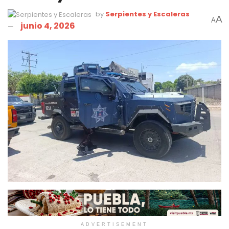
by
Serpientes y Escaleras
A
A
junio 4, 2026
ADVERTISEMENT