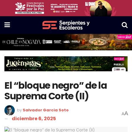
El “bloque negro” de la
Suprema Corte (II)
by
Salvador Garcia Soto
A
A
diciembre 6, 2025