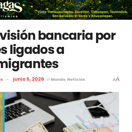
rvisión bancaria por
s ligados a
 migrantes
junio 5, 2026
A
as
in
Mundo
,
Noticias
A