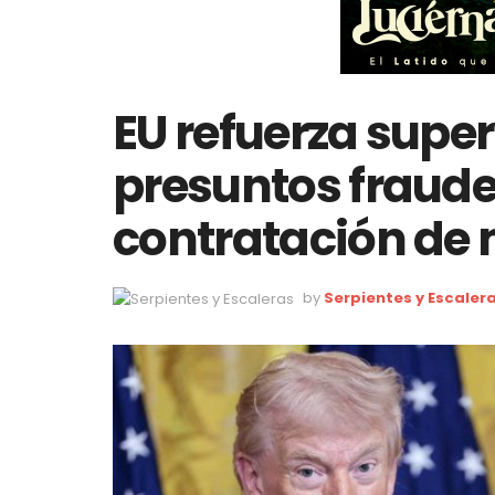
EU refuerza supe
presuntos fraude
contratación de
by
Serpientes y Escaler