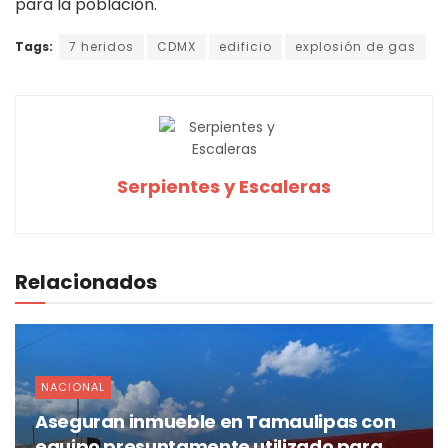
para la población.
Tags:
7 heridos
CDMX
edificio
explosión de gas
Serpientes y Escaleras
Relacionados
NACIONAL
Aseguran inmueble en Tamaulipas con
equipo presuntamente utilizado para