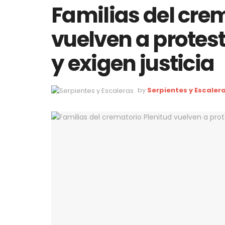
Familias del cre
vuelven a protes
y exigen justicia
by
Serpientes y Escaler