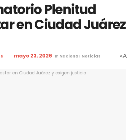
matorio Plenitud
tar en Ciudad Juárez
mayo 23, 2026
A
as
in
Nacional
,
Noticias
A