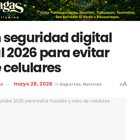
 seguridad digital
 2026 para evitar
 celulares
mayo 28, 2026
A
as
in
Deportes
,
Noticias
A