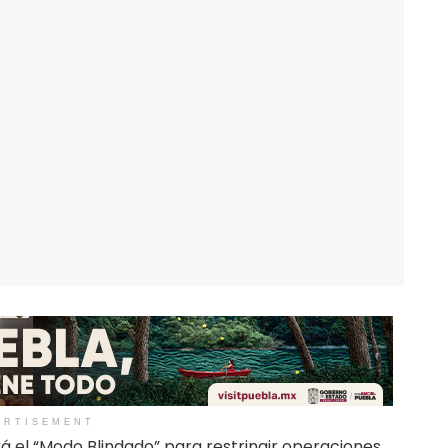
ERTISEMENT
el “Modo Blindado” para restringir operaciones