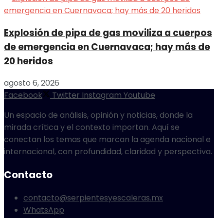
Explosión de pipa de gas moviliza a cuerpos
de emergencia en Cuernavaca; hay más de
20 heridos
agosto 6, 2026
Facebook
Twitter
Instagram
Youtube
Un espacio de análisis, opinión y noticias, donde la
mirada crítica y el contexto importan. Aquí se
conectan los temas que marcan la agenda nacional e
internacional, con profundidad, claridad y perspectiva.
Contacto
contacto@serpientesyescaleras.mx
WhatsApp