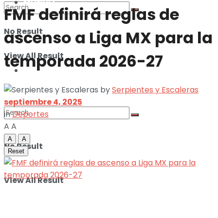
MUNDO
FMF definirá reglas de
No Result
ascenso a Liga MX para la
ILUSTRACIONES
View All Result
temporada 2026-27
DEPORTES
by
Serpientes y Escaleras
septiembre 4, 2025
in
Deportes
A
A
A
A
No Result
Reset
View All Result