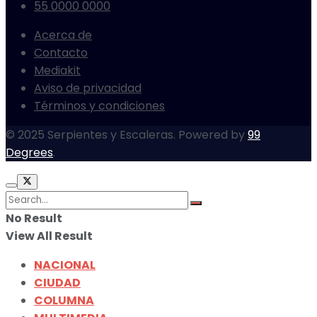
55 0000 0000
Acerca de
Contacto
Mediakit
Aviso de privacidad
Términos y condiciones
© 2025 Serpientes y Escaleras. Powered by
99
Degrees
.
No Result
View All Result
NACIONAL
CIUDAD
COLUMNA