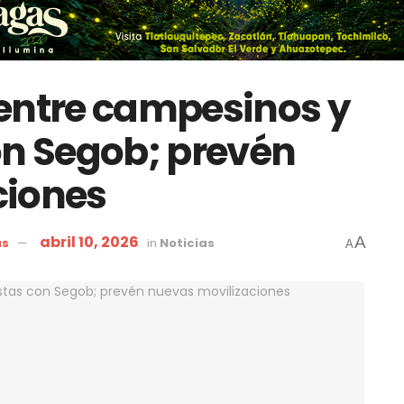
entre campesinos y
on Segob; prevén
ciones
abril 10, 2026
A
as
in
Noticias
A