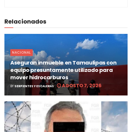
Relacionados
NACIONAL
Aseguran inmueble en Tamaulipas con
equipo presuntamente utilizado para
mover hidrocarburos
AGOSTO 7, 2026
BY
SERPIENTES Y ESCALERAS