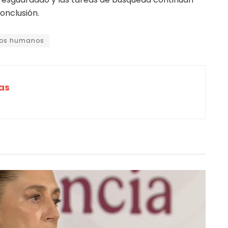
conclusión.
tos humanos
as