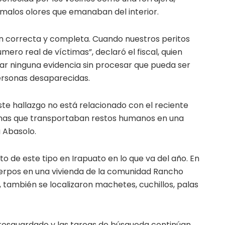
malos olores que emanaban del interior.
 correcta y completa. Cuando nuestros peritos
ero real de víctimas”, declaró el fiscal, quien
jar ninguna evidencia sin procesar que pueda ser
personas desaparecidas.
te hallazgo no está relacionado con el reciente
nas que transportaban restos humanos en una
 Abasolo.
o de este tipo en Irapuato en lo que va del año. En
erpos en una vivienda de la comunidad Rancho
, también se localizaron machetes, cuchillos, palas
 resguardado y las tareas de búsqueda continúan