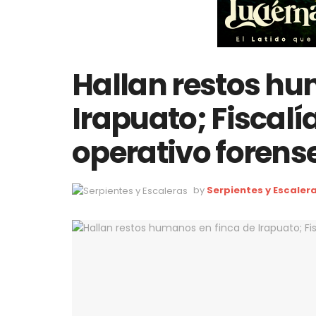
Hallan restos hu
Irapuato; Fiscal
operativo forens
by
Serpientes y Escaler