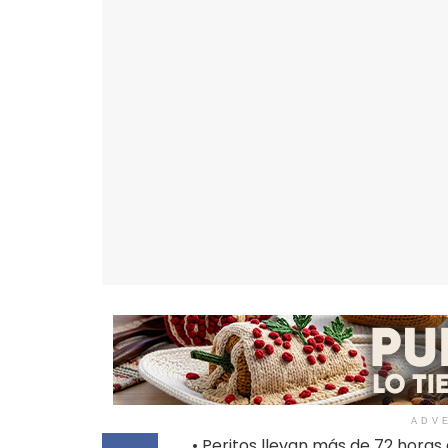
ADV
• Peritos llevan más de 72 hora