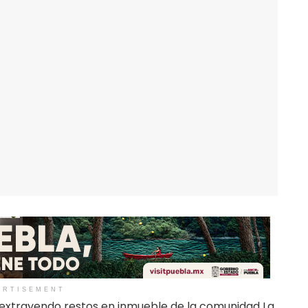
ERTISEMENT
s extrayendo restos en inmueble de la comunidad La