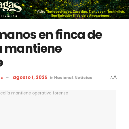
manos en finca de
ía mantiene
e
agosto 1, 2025
A
as
in
Nacional
,
Noticias
A