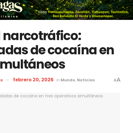
l narcotráfico:
ladas de cocaína en
simultáneos
febrero 20, 2026
A
as
in
Mundo
,
Noticias
A