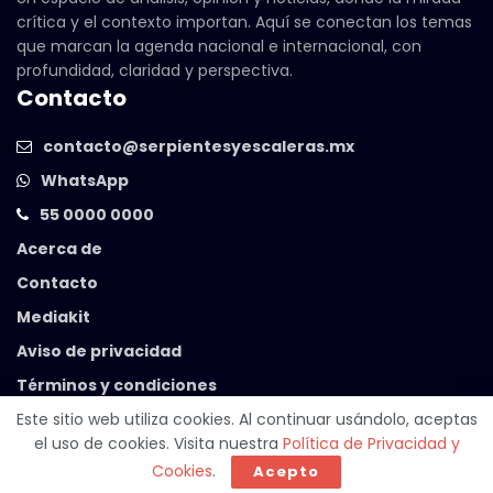
crítica y el contexto importan. Aquí se conectan los temas
que marcan la agenda nacional e internacional, con
profundidad, claridad y perspectiva.
Contacto
contacto@serpientesyescaleras.mx
WhatsApp
55 0000 0000
Acerca de
Contacto
Mediakit
Aviso de privacidad
Términos y condiciones
Este sitio web utiliza cookies. Al continuar usándolo, aceptas
el uso de cookies. Visita nuestra
Política de Privacidad y
© 2025 Serpientes y Escaleras. Powered by
99 Degrees
.
Cookies
.
Acepto