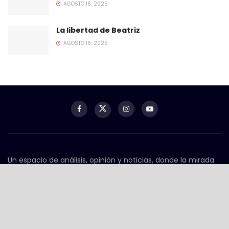
AGOSTO 16, 2025
La libertad de Beatriz
AGOSTO 18, 2025
Un espacio de análisis, opinión y noticias, donde la mirada
crítica y el contexto importan. Aquí se conectan los temas
que marcan la agenda nacional e internacional, con
profundidad, claridad y perspectiva.
Contacto
contacto@serpientesyescaleras.mx