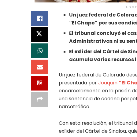
ADV
Un juez federal de Color
“El Chapo” por sus condi
El tribunal concluyó el ca
Administrativas ni su se
El exlíder del Cártel de S
acumula varios recursos 
Un juez federal de Colorado des
presentada por
Joaquín
“El Ch
encarcelamiento en la prisión 
una sentencia de cadena perpet
narcotráfico.
Con esta resolución, el tribunal d
exlíder del Cártel de Sinaloa, q