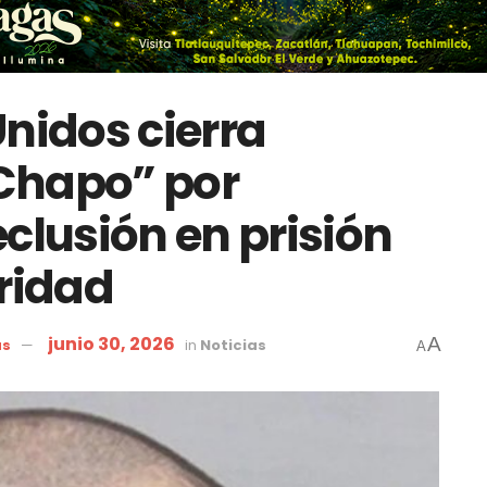
Unidos cierra
Chapo” por
clusión en prisión
ridad
junio 30, 2026
A
as
in
Noticias
A