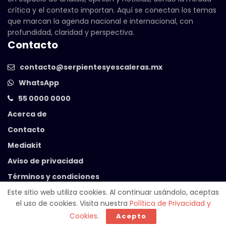
crítica y el contexto importan. Aquí se conectan los temas
que marcan la agenda nacional e internacional, con
profundidad, claridad y perspectiva.
Contacto
contacto@serpientesyescaleras.mx
WhatsApp
55 0000 0000
Acerca de
Contacto
Mediakit
Aviso de privacidad
Términos y condiciones
Este sitio web utiliza cookies. Al continuar usándolo, aceptas
el uso de cookies. Visita nuestra
Política de Privacidad y
© 2025 Serpientes y Escaleras. Powered by
99 Degrees
.
Cookies
.
Acepto