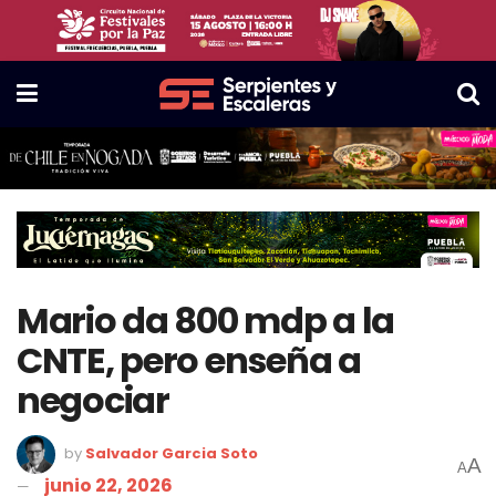
Mario da 800 mdp a la
CNTE, pero enseña a
negociar
by
Salvador Garcia Soto
A
A
junio 22, 2026