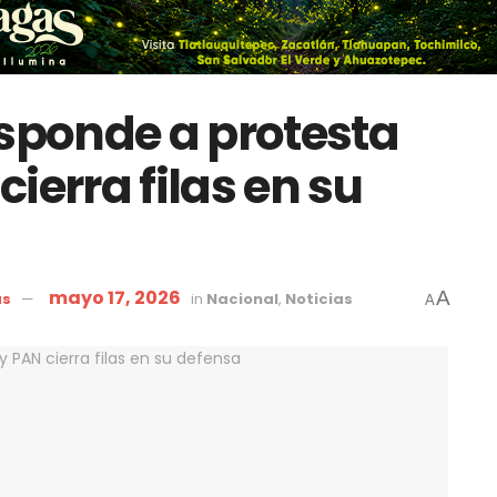
ponde a protesta
ierra filas en su
mayo 17, 2026
A
as
in
Nacional
,
Noticias
A