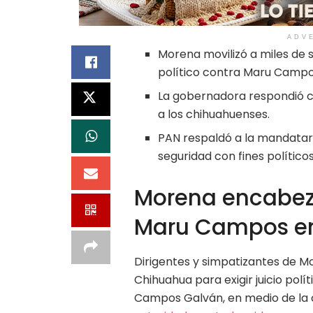
ADV
Morena movilizó a miles de s
político contra Maru Campo
La gobernadora respondió co
a los chihuahuenses.
PAN respaldó a la mandatari
seguridad con fines políticos
Morena encabez
Maru Campos e
Dirigentes y simpatizantes de M
Chihuahua para exigir juicio pol
Campos Galván, en medio de la 