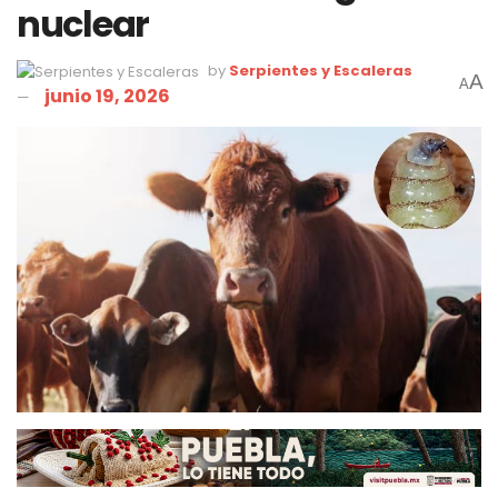
nuclear
by
Serpientes y Escaleras
A
A
junio 19, 2026