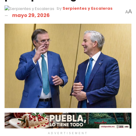
by
Serpientes y Escaleras
A
A
mayo 29, 2026
ADVERTISEMENT