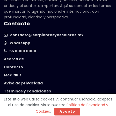
Un espacio de análisis, opinión y noticias, donde la mirada
crítica y el contexto importan. Aquí se conectan los temas
que marcan la agenda nacional e internacional, con
profundidad, claridad y perspectiva.
Contacto
contacto@serpientesyescaleras.mx
WhatsApp
55 0000 0000
Acerca de
Contacto
Mediakit
Aviso de privacidad
Términos y condiciones
Este sitio web utiliza cookies. Al continuar usándolo, aceptas
el uso de cookies. Visita nuestra
Política de Privacidad y
© 2025 Serpientes y Escaleras. Powered by
99 Degrees
.
Cookies
.
Acepto