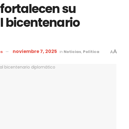
fortalecen su
l bicentenario
noviembre 7, 2025
A
as
in
Noticias
,
Política
A