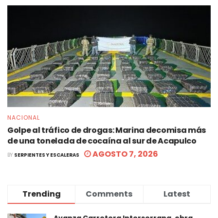
NACIONAL
Golpe al tráfico de drogas: Marina decomisa más
de una tonelada de cocaína al sur de Acapulco
AGOSTO 7, 2026
BY
SERPIENTES Y ESCALERAS
Trending
Comments
Latest
Avanza Carretera Interserrana, obra