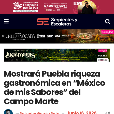
Mostrará Puebla riqueza
gastronómica en “México
de mis Sabores” del
Campo Marte
junio 16, 2026
A
by
Salvador Garcia Soto
A