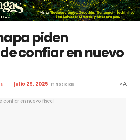
inapa piden
 de confiar en nuevo
julio 29, 2025
A
as
in
Noticias
A