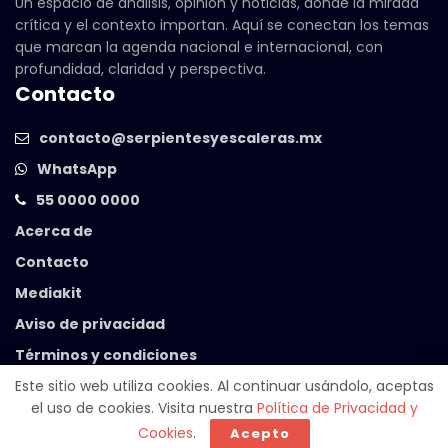
Un espacio de análisis, opinión y noticias, donde la mirada
crítica y el contexto importan. Aquí se conectan los temas
que marcan la agenda nacional e internacional, con
profundidad, claridad y perspectiva.
Contacto
contacto@serpientesyescaleras.mx
WhatsApp
55 0000 0000
Acerca de
Contacto
Mediakit
Aviso de privacidad
Términos y condiciones
Este sitio web utiliza cookies. Al continuar usándolo, aceptas
el uso de cookies. Visita nuestra
Política de Privacidad y
© 2025 Serpientes y Escaleras. Powered by
99 Degrees
.
Cookies
.
Acepto