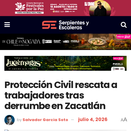
Protección Civil rescata a
trabajadores tras
derrumbe en Zacatlán
julio 4, 2026
A
by
Salvador Garcia Soto
A