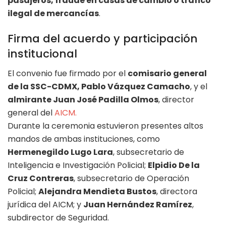
pasajeros, fraude en casas de cambio o tráfico
ilegal de mercancías
.
Firma del acuerdo y participación
institucional
El convenio fue firmado por el
comisario general
de la SSC-CDMX, Pablo Vázquez Camacho
, y el
almirante Juan José Padilla Olmos
, director
general del
AICM
.
Durante la ceremonia estuvieron presentes altos
mandos de ambas instituciones, como
Hermenegildo Lugo Lara
, subsecretario de
Inteligencia e Investigación Policial;
Elpidio De la
Cruz Contreras
, subsecretario de Operación
Policial;
Alejandra Mendieta Bustos
, directora
jurídica del AICM; y
Juan Hernández Ramírez
,
subdirector de Seguridad.