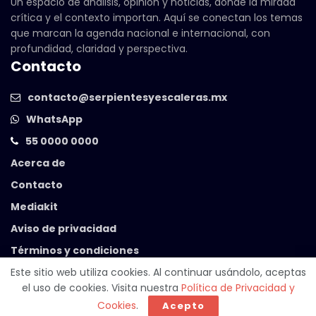
Un espacio de análisis, opinión y noticias, donde la mirada
crítica y el contexto importan. Aquí se conectan los temas
que marcan la agenda nacional e internacional, con
profundidad, claridad y perspectiva.
Contacto
contacto@serpientesyescaleras.mx
WhatsApp
55 0000 0000
Acerca de
Contacto
Mediakit
Aviso de privacidad
Términos y condiciones
Este sitio web utiliza cookies. Al continuar usándolo, aceptas
el uso de cookies. Visita nuestra
Política de Privacidad y
© 2025 Serpientes y Escaleras. Powered by
99 Degrees
.
Cookies
.
Acepto