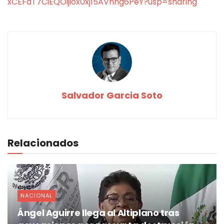
xCEFaT7CiEQOijiox0xj15AVnhg6PeY?usp=sharing
Salvador Garcia Soto
Relacionados
NACIONAL
Ángel Aguirre llega al Altiplano tras