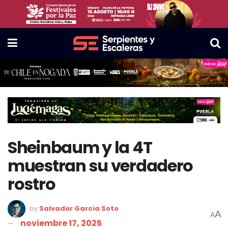
Sheinbaum y la 4T
muestran su verdadero
rostro
by
Salvador Garcia Soto
A
A
noviembre 17, 2025