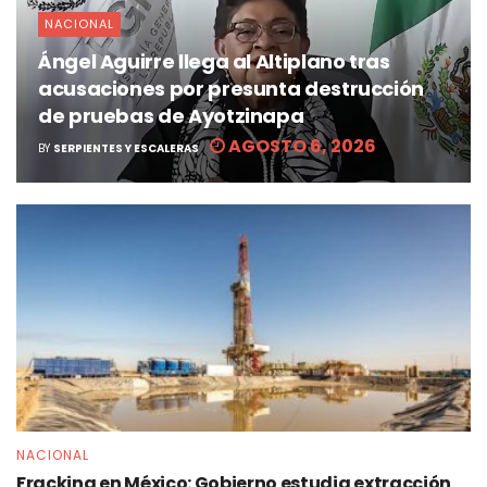
NACIONAL
Ángel Aguirre llega al Altiplano tras
acusaciones por presunta destrucción
de pruebas de Ayotzinapa
AGOSTO 6, 2026
BY
SERPIENTES Y ESCALERAS
NACIONAL
Fracking en México: Gobierno estudia extracción