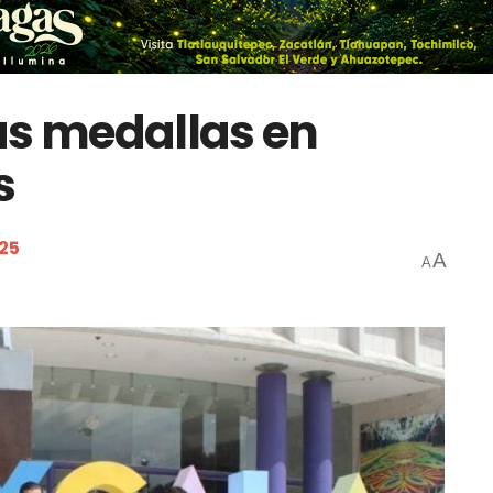
s medallas en
s
025
A
A