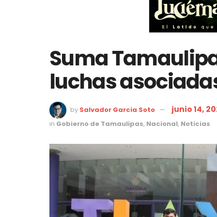
Suma Tamaulipa
luchas asociada
junio 14, 2
by
Salvador Garcia Soto
in
Gobierno de Tamaulipas
,
Nacional
,
Noticias