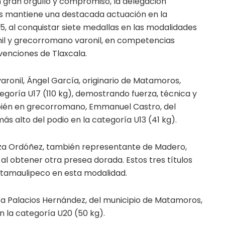
 gran orgullo y compromiso, la delegación
s mantiene una destacada actuación en la
 al conquistar siete medallas en las modalidades
ronil y grecorromano varonil, en competencias
enciones de Tlaxcala.
ronil, Ángel García, originario de Matamoros,
tegoría U17 (110 kg), demostrando fuerza, técnica y
ién en grecorromano, Emmanuel Castro, del
ás alto del podio en la categoría U13 (41 kg).
rza Ordóñez, también representante de Madero,
) al obtener otra presea dorada. Estos tres títulos
 tamaulipeco en esta modalidad.
ofía Palacios Hernández, del municipio de Matamoros,
 la categoría U20 (50 kg).