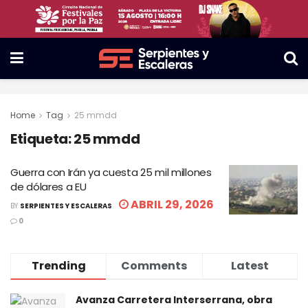
Home
Tag
25 mmdd
Etiqueta:
25 mmdd
Guerra con Irán ya cuesta 25 mil millones
de dólares a EU
ABRIL 29, 2026
BY
SERPIENTES Y ESCALERAS
0
Trending
Comments
Latest
Avanza Carretera Interserrana, obra