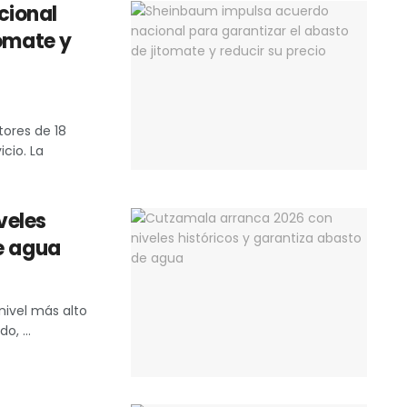
cional
tomate y
tores de 18
cio. La
veles
e agua
nivel más alto
o, ...