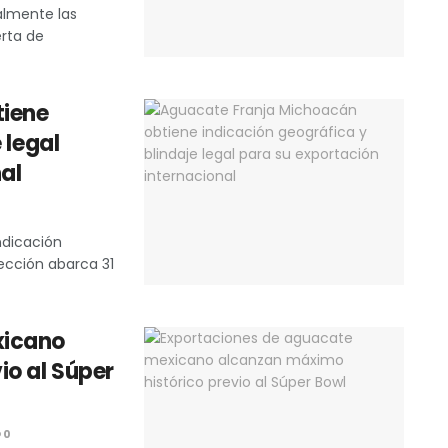
almente las
rta de
tiene
 legal
al
ndicación
ección abarca 31
xicano
io al Súper
0