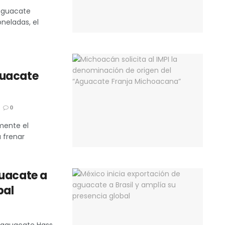
 aguacate
neladas, el
guacate
0
lmente el
 frenar
guacate a
bal