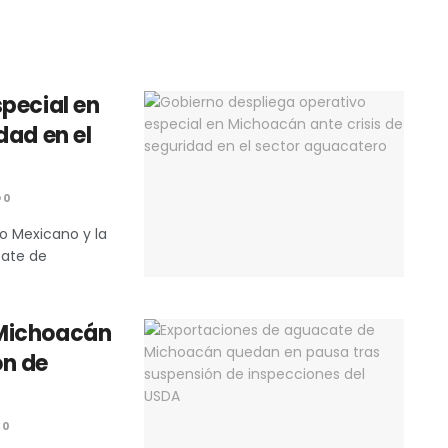
pecial en
dad en el
0
o Mexicano y la
cate de
 Michoacán
ón de
0