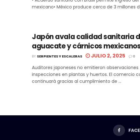
• Acuerdo sanitario con Brasil permite ingreso de
mexicano• México produce cerca de 3 millones de 
Japón avala calidad sanitaria 
aguacate y cárnicos mexicano
JULIO 2, 2025
BY
SERPIENTES Y ESCALERAS
0
Auditores japoneses no emitieron observaciones 
inspecciones en plantas y huertos. El comercio 
continuará gracias al cumplimiento de ...
FAC