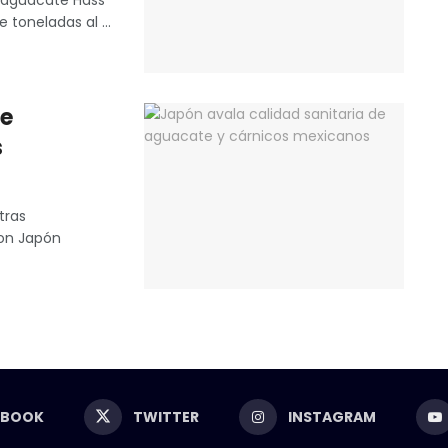
l aguacate Hass
toneladas al ...
de
s
tras
con Japón
EBOOK
TWITTER
INSTAGRAM