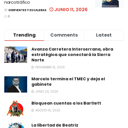
narcotráfico
JUNIO 11, 2026
BY
SERPIENTES Y ESCALERAS
0
Trending
Comments
Latest
Avanza Carretera Interserrana, obra
estratégica que conectará la Sierra
Norte
NOVIEMBRE 15, 2025
Marcelo termina el TMEC y deja el
gabinete
JUNIO 20, 2026
Bloquean cuentas a los Bartlett
AGOSTO 16, 2025
La libertad de Beatriz