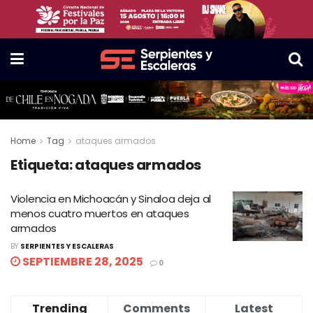
Home
Tag
ataques armados
Etiqueta:
ataques armados
Violencia en Michoacán y Sinaloa deja al
menos cuatro muertos en ataques
armados
BY
SERPIENTES Y ESCALERAS
SEPTIEMBRE 28, 2025
0
Trending
Comments
Latest