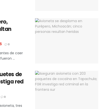
ro,
ultan
5
0
 antes de caer
ueron ...
uetes de
stiga red
0
avioneta, tres