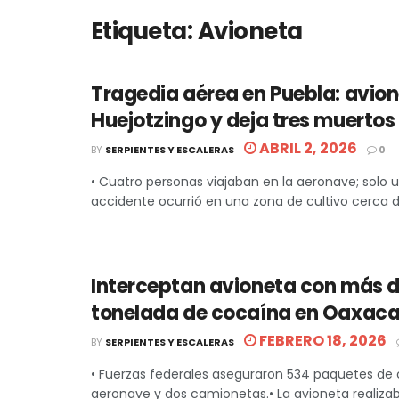
Etiqueta:
Avioneta
Tragedia aérea en Puebla: avio
Huejotzingo y deja tres muertos
ABRIL 2, 2026
BY
SERPIENTES Y ESCALERAS
0
• Cuatro personas viajaban en la aeronave; solo u
accidente ocurrió en una zona de cultivo cerca de
Interceptan avioneta con más 
tonelada de cocaína en Oaxac
FEBRERO 18, 2026
BY
SERPIENTES Y ESCALERAS
• Fuerzas federales aseguraron 534 paquetes de
aeronave y dos camionetas.• La avioneta realiza