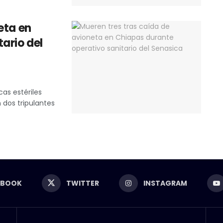
eta en
ario del
as estériles
 dos tripulantes
EBOOK
TWITTER
INSTAGRAM