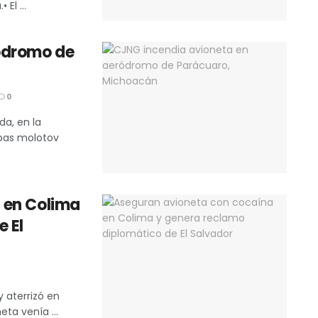
El ...
ódromo de
0
da, en la
bas molotov
 en Colima
 El
 aterrizó en
ta venía ...