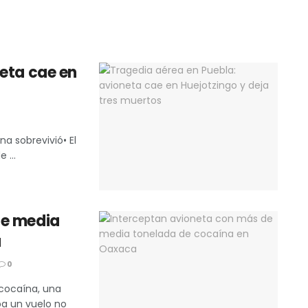
neta cae en
na sobrevivió• El
 ...
de media
a
0
 cocaína, una
ba un vuelo no