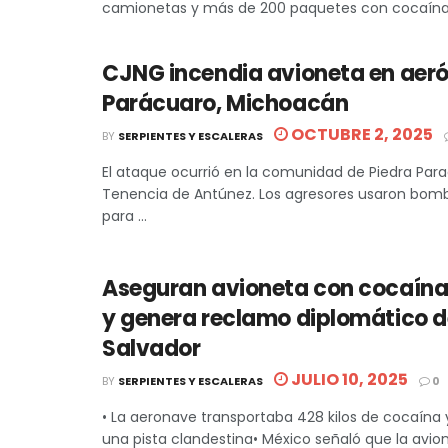
camionetas y más de 200 paquetes con cocaína.• 
CJNG incendia avioneta en aer
Parácuaro, Michoacán
OCTUBRE 2, 2025
BY
SERPIENTES Y ESCALERAS
El ataque ocurrió en la comunidad de Piedra Para
Tenencia de Antúnez. Los agresores usaron bom
para ...
Aseguran avioneta con cocaína
y genera reclamo diplomático de
Salvador
JULIO 10, 2025
BY
SERPIENTES Y ESCALERAS
0
• La aeronave transportaba 428 kilos de cocaína y
una pista clandestina• México señaló que la avione