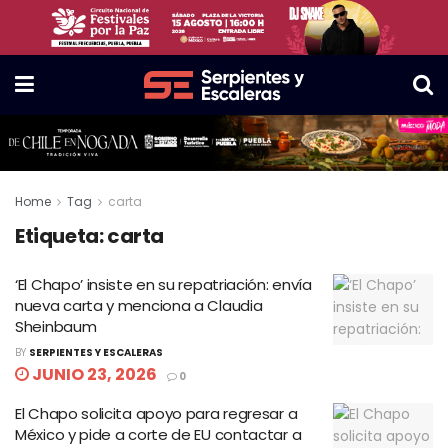
Home
Tag
carta
Etiqueta:
carta
‘El Chapo’ insiste en su repatriación: envía
nueva carta y menciona a Claudia
Sheinbaum
BY
SERPIENTES Y ESCALERAS
JUNIO 23, 2026
0
El Chapo solicita apoyo para regresar a
México y pide a corte de EU contactar a