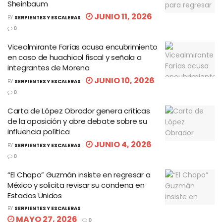
Sheinbaum
JUNIO 11, 2026
BY
SERPIENTES Y ESCALERAS
0
Vicealmirante Farías acusa encubrimiento
en caso de huachicol fiscal y señala a
integrantes de Morena
JUNIO 10, 2026
BY
SERPIENTES Y ESCALERAS
0
Carta de López Obrador genera críticas
de la oposición y abre debate sobre su
influencia política
JUNIO 4, 2026
BY
SERPIENTES Y ESCALERAS
0
“El Chapo” Guzmán insiste en regresar a
México y solicita revisar su condena en
Estados Unidos
BY
SERPIENTES Y ESCALERAS
MAYO 27, 2026
0