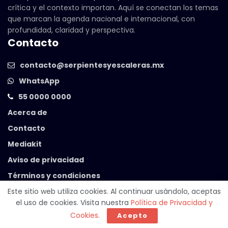
crítica y el contexto importan. Aquí se conectan los temas
que marcan la agenda nacional e internacional, con
profundidad, claridad y perspectiva.
Contacto
contacto@serpientesyescaleras.mx
WhatsApp
55 0000 0000
Acerca de
Contacto
Mediakit
Aviso de privacidad
Términos y condiciones
Este sitio web utiliza cookies. Al continuar usándolo, aceptas
el uso de cookies. Visita nuestra
Política de Privacidad y
© 2025 Serpientes y Escaleras. Powered by
99 Degrees
.
Cookies
.
Acepto