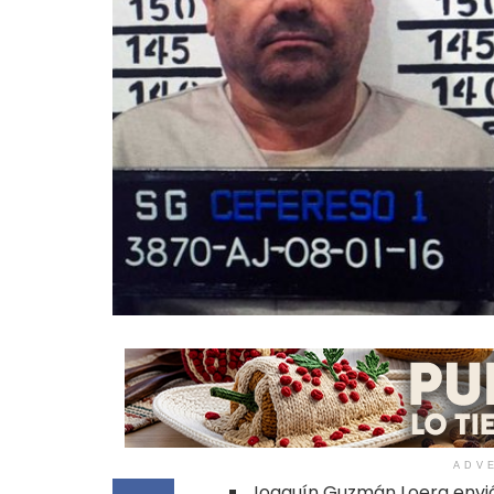
ADV
Joaquín Guzmán Loera envió