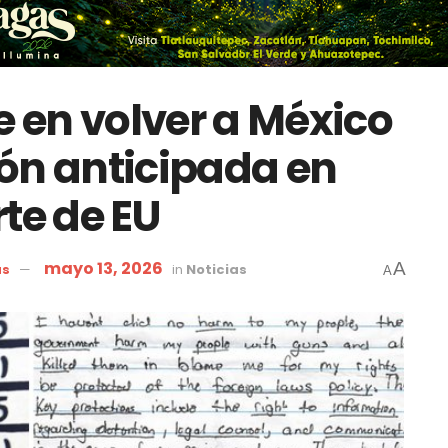
e en volver a México
ción anticipada en
te de EU
mayo 13, 2026
A
as
in
Noticias
A