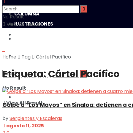
MUNDO
COLUMNA
No Result
ILUSTRACIONES
View All Result
MULTIMEDIA
DEPORTES
MUNDO
Home
Tag
Cártel Pacífico
Etiqueta:
Cártel Pacífico
ILUSTRACIONES
No Result
DEPORTES
View All Result
Golpe a “Los Mayos” en Sinaloa: detienen a
by
Serpientes y Escaleras
agosto 11, 2025