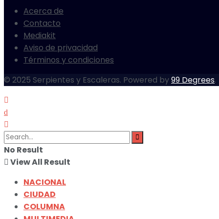
Acerca de
Contacto
Mediakit
Aviso de privacidad
Términos y condiciones
© 2025 Serpientes y Escaleras. Powered by
99 Degrees
.
No Result
View All Result
NACIONAL
CIUDAD
COLUMNA
MULTIMEDIA