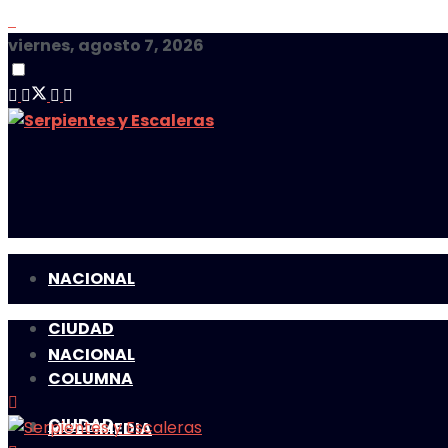
viernes, agosto 7, 2026
NACIONAL
CIUDAD
NACIONAL
COLUMNA
CIUDAD
MULTIMEDIA