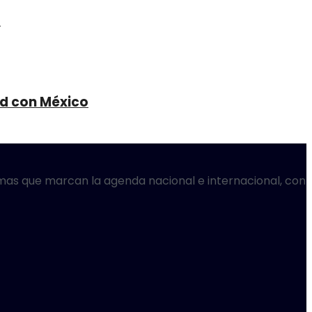
d
ad con México
temas que marcan la agenda nacional e internacional, con