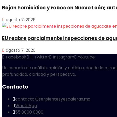
Bajan homicidios y robos en Nuevo León; au
agosto 7, 2026
EU reabre parcialmente inspecciones de agu
agosto 7, 2026
Facebook
Twitter
Instagram
Youtube
Un espacio de análisis, opinión y noticias, donde la mir
profundidad, claridad y perspectiva.
Contacto
contacto@serpientesyescaleras.mx
WhatsApp
55 0000 0000