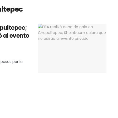
ultepec
apultepec;
 al evento
 pesos por la