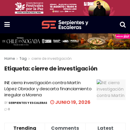
Home
Tag
cierre de investigación
Etiqueta:
cierre de investigación
INE cierra investigación contra Martín
López Obrador y descarta financiamiento
irregular a Morena
JUNIO 19, 2026
BY
SERPIENTES Y ESCALERAS
0
Trending
Comments
Latest